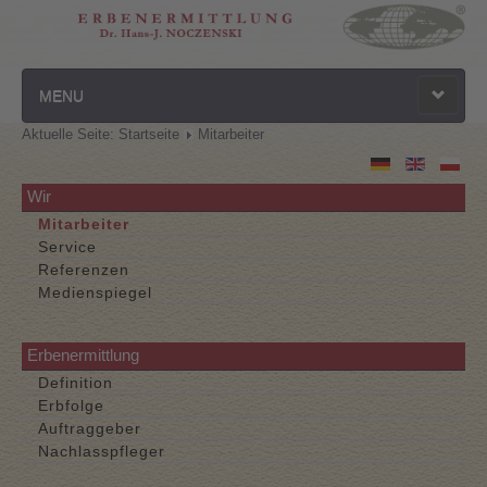
MENU
Aktuelle Seite:
Startseite
Mitarbeiter
Startseite
Datenschutz
Wir
Mitarbeiter
Kontakt
Service
Referenzen
Impressum
Medienspiegel
Erbenermittlung
Definition
Erbfolge
Auftraggeber
Nachlasspfleger