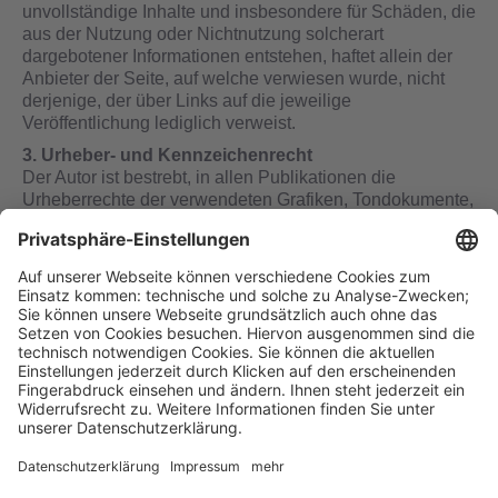
unvollständige Inhalte und insbesondere für Schäden, die
aus der Nutzung oder Nichtnutzung solcherart
dargebotener Informationen entstehen, haftet allein der
Anbieter der Seite, auf welche verwiesen wurde, nicht
derjenige, der über Links auf die jeweilige
Veröffentlichung lediglich verweist.
3. Urheber- und Kennzeichenrecht
Der Autor ist bestrebt, in allen Publikationen die
Urheberrechte der verwendeten Grafiken, Tondokumente,
Vide­osequenzen und Texte zu beachten, von ihm selbst
erstellte Grafiken, Tondokumente, Video­sequenzen und
Texte zu nutzen oder auf lizenzfreie Grafiken,
Tondokumente, Videosequenzen und Texte zurück­zu­
greifen. Alle innerhalb des Internetangebotes genannten
und ggf. durch Dritte geschützte Marken- und Waren­
zeichen unterliegen uneingeschränkt den Bestimmungen
des jeweils gültigen Kenn­zeichen­rechts und den
Besitzrechten der jeweiligen eingetragenen Eigentümer.
Allein aufgrund der bloßen Nennung ist nicht der Schluss
zu ziehen, dass Markenzeichen nicht durch Rechte Dritter
geschützt sind! Das Copyright für veröffentlichte, vom
Autor selbst erstellte Objekte bleibt allein beim Autor der