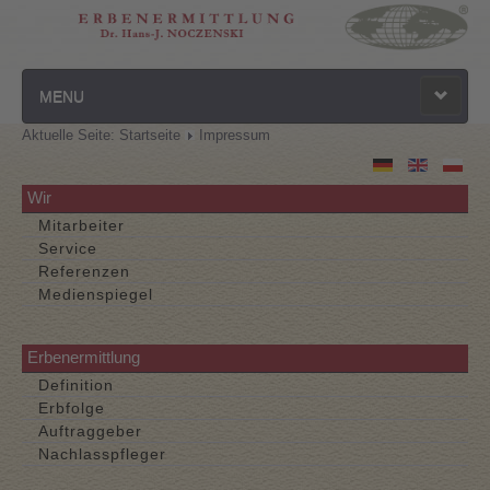
MENU
Aktuelle Seite:
Startseite
Impressum
Startseite
Datenschutz
Wir
Mitarbeiter
Kontakt
Service
Referenzen
Impressum
Medienspiegel
Erbenermittlung
Definition
Erbfolge
Auftraggeber
Nachlasspfleger